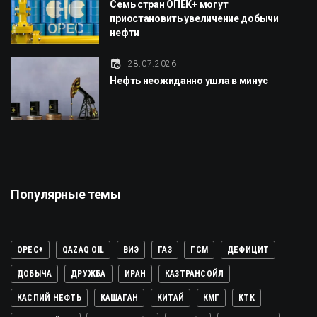
Семь стран ОПЕК+ могут
приостановить увеличение добычи
нефти
28.07.2026
Нефть неожиданно ушла в минус
Популярные темы
OPEC+
QAZAQ OIL
ВИЭ
ГАЗ
ГСМ
ДЕФИЦИТ
ДОБЫЧА
ДРУЖБА
ИРАН
КАЗТРАНСОЙЛ
КАСПИЙ НЕФТЬ
КАШАГАН
КИТАЙ
КМГ
КТК