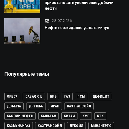
приостановить увеличение добычи
нефти
28.07.2026
Нефть неожиданно ушла в минус
Популярные темы
OPEC+
QAZAQ OIL
ВИЭ
ГАЗ
ГСМ
ДЕФИЦИТ
ДОБЫЧА
ДРУЖБА
ИРАН
КАЗТРАНСОЙЛ
КАСПИЙ НЕФТЬ
КАШАГАН
КИТАЙ
КМГ
КТК
КАЗМУНАЙГАЗ
КАЗТРАНСОЙЛ
ЛУКОЙЛ
МИНЭНЕРГО