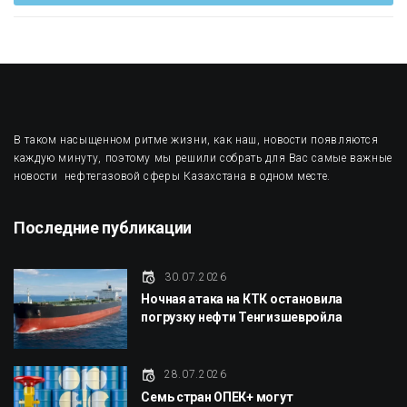
В таком насыщенном ритме жизни, как наш, новости появляются
каждую минуту, поэтому мы решили собрать для Вас самые важные
новости нефтегазовой сферы Казахстана в одном месте.
Последние публикации
30.07.2026
Ночная атака на КТК остановила
погрузку нефти Тенгизшевройла
28.07.2026
Семь стран ОПЕК+ могут