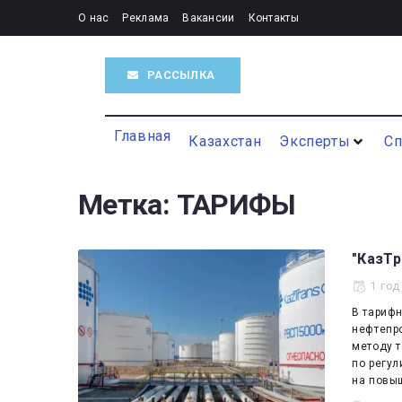
О нас
Реклама
Вакансии
Контакты
РАССЫЛКА
Главная
Казахстан
Эксперты
С
Метка:
ТАРИФЫ
"КазТр
1 год
В тариф
нефтепр
методу т
по регу
на повы