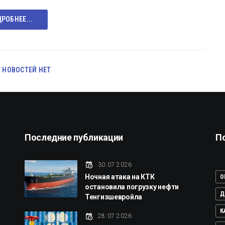
РОБНЕЕ...
 НОВОСТЕЙ НЕТ
Последние публикации
П
й
30.07.2026
Ночная атака на КТК
O
остановила погрузку нефти
Д
Тенгизшевройла
К
28.07.2026