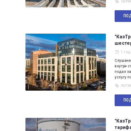
ТАРИ
ПОД
"КазТр
шестер
1 год
​Слушани
внутри с
подал з
услугу п
ЛОГИ
ПОД
"КазТ
тариф