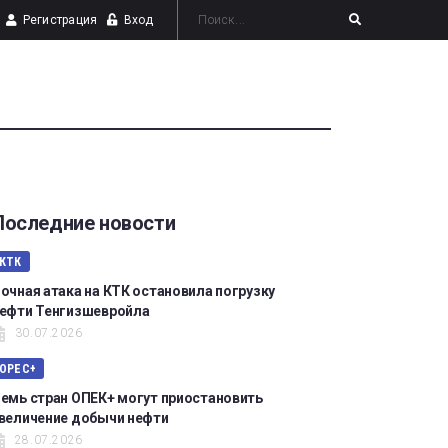
Регистрация
Вход
Последние новости
КТК
очная атака на КТК остановила погрузку
ефти Тенгизшевройла
30.07.2026
OPEC+
емь стран ОПЕК+ могут приостановить
величение добычи нефти
28.07.2026