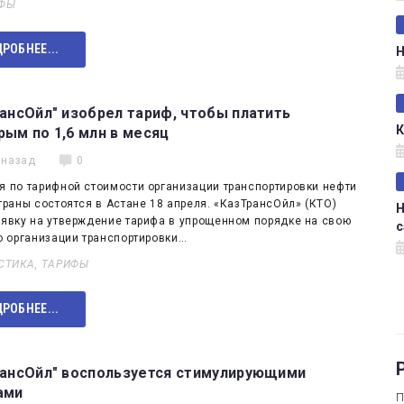
ФЫ
РОБНЕЕ...
Н
ансОйл" изобрел тариф, чтобы платить
К
ым по 1,6 млн в месяц
 назад
0
я по тарифной стоимости организации транспортировки нефти
траны состоятся в Астане 18 апреля. «КазТрансОйл» (КТО)
Н
аявку на утверждение тарифа в упрощенном порядке на свою
с
о организации транспортировки…
СТИКА
,
ТАРИФЫ
РОБНЕЕ...
рансОйл" воспользуется стимулирующими
ами
П