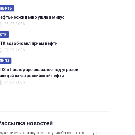
НЕФТЬ
ефть неожиданно ушла в минус
28.07.2026
КТК
ТК возобновил прием нефти
27.07.2026
ПНПЗ
ПЗ в Павлодаре оказался под угрозой
анкций из-за российской нефти
24.07.2026
Рассылка новостей
одпишитесь на нашу рассылку, чтобы оставаться в курсе