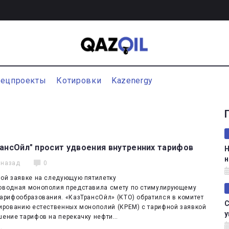
пецпроекты
Котировки
Kazenergy
ансОйл" просит удвоения внутренних тарифов
Н
н
 назад
0
ной заявке на следующую пятилетку
оводная монополия представила смету по стимулирующему
арифообразования. «КазТрансОйл» (КТО) обратился в комитет
С
лированию естественных монополий (КРЕМ) с тарифной заявкой
у
шение тарифов на перекачку нефти…