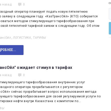
с
а назад
0
оводный оператор планирует подать новую пятилетнюю
ю заявку в следующем году. «КазТрансОйл» (КТО) собирается
зоваться методом стимулирующего тарифообразования при
новой пятилетней тарифной заявки в следующем году. Об этом
рансОйл
,
ЛОГИСТИКА
,
ТАРИФЫ
РОБНЕЕ...
ансОйл" ожидает стимул в тарифах
а назад
0
стимулирующего тарифообразования внутренних услуг
оводного оператора прорабатывается с регулятором.
нсОйл» сейчас прорабатывает вопрос использования метода
рующего тарифообразования для своей регулируемой услуги по
тировке нефти внутри Казахстана с комитетом по…
ФЫ