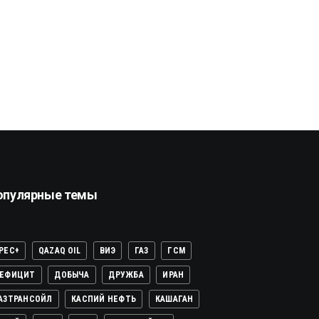
опулярные темы
PEC+
QAZAQ OIL
ВИЭ
ГАЗ
ГСМ
ЕФИЦИТ
ДОБЫЧА
ДРУЖБА
ИРАН
АЗТРАНСОЙЛ
КАСПИЙ НЕФТЬ
КАШАГАН