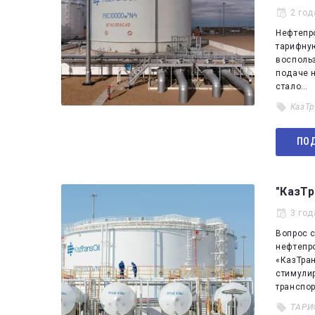
2 год
Нефтепр
тарифну
восполь
подаче 
стало…
КазТ
ПОД
"КазТр
3 год
Вопрос 
нефтепр
«КазТра
стимули
транспор
ТАРИ