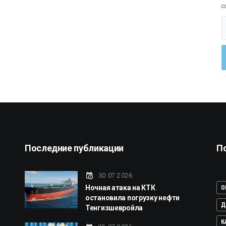
с
Последние публикации
П
й
30.07.2026
Ночная атака на КТК
O
остановила погрузку нефти
Д
Тенгизшевройла
К