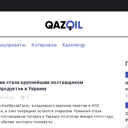
пецпроекты
Котировки
Kazenergy
ия стала крупнейшим поставщиком
Н
родуктов в Украину
н
а назад
0
 «КазМунайГаза», владеющего крупным пакетом в НПЗ
ia, в этих операциях остается открытым. Румыния стала
С
поставщиком топлива в Украину по итогам января этого года.
у
 объеме экспорта топлива из…