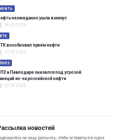
НЕФТЬ
ефть неожиданно ушла в минус
28.07.2026
КТК
ТК возобновил прием нефти
27.07.2026
ПНПЗ
ПЗ в Павлодаре оказался под угрозой
анкций из-за российской нефти
24.07.2026
Рассылка новостей
одпишитесь на нашу рассылку, чтобы оставаться в курсе