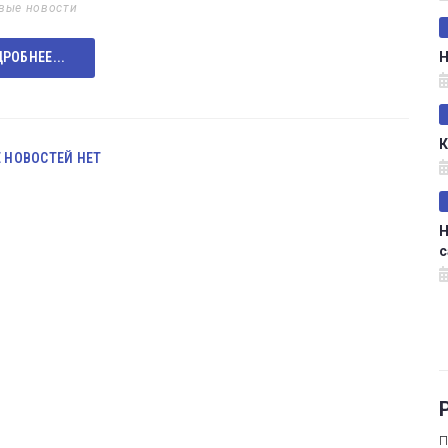
вые новости
Н
РОБНЕЕ...
К
 НОВОСТЕЙ НЕТ
Н
с
П