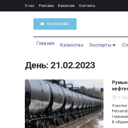
О нас
Реклама
Вакансии
Контакты
РАССЫЛКА
Главная
Казахстан
Эксперты
С
День:
21.02.2023
Румын
нефтеп
3 год
Участие
Petromid
главным 
В общем