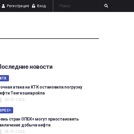
Регистрация
Вход
Последние новости
КТК
очная атака на КТК остановила погрузку
ефти Тенгизшевройла
30.07.2026
OPEC+
емь стран ОПЕК+ могут приостановить
величение добычи нефти
28.07.2026