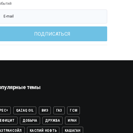
обытий
ПОДПИСАТЬСЯ
опулярные темы
PEC+
QAZAQ OIL
ВИЭ
ГАЗ
ГСМ
ЕФИЦИТ
ДОБЫЧА
ДРУЖБА
ИРАН
АЗТРАНСОЙЛ
КАСПИЙ НЕФТЬ
КАШАГАН