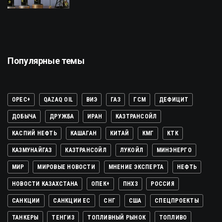
Популярные темы
OPEC+
QAZAQ OIL
ВИЭ
ГАЗ
ГСМ
ДЕФИЦИТ
ДОБЫЧА
ДРУЖБА
ИРАН
КАЗТРАНСОЙЛ
КАСПИЙ НЕФТЬ
КАШАГАН
КИТАЙ
КМГ
КТК
КАЗМУНАЙГАЗ
КАЗТРАНСОЙЛ
ЛУКОЙЛ
МИНЭНЕРГО
МИР
МИРОВЫЕ НОВОСТИ
МНЕНИЕ ЭКСПЕРТА
НЕФТЬ
НОВОСТИ КАЗАХСТАНА
ОПЕК+
ПНХЗ
РОССИЯ
САНКЦИИ
САНКЦИИ ЕС
СНГ
США
СПЕЦПРОЕКТЫ
ТАНКЕРЫ
ТЕНГИЗ
ТОПЛИВНЫЙ РЫНОК
ТОПЛИВО