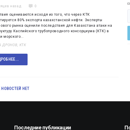
с
сяцев назад
0
вия оцениваются исходя из того, что через КТК
тируется 80% экспорта казахстанской нефти. Эксперты
зового рынка оценили последствия для Казахстана атаки на
уктуру Каспийского трубопроводного консорциума (КТК) в
ии морского…
А ДРОНОВ
,
КТК
РОБНЕЕ...
 НОВОСТЕЙ НЕТ
Последние публикации
П