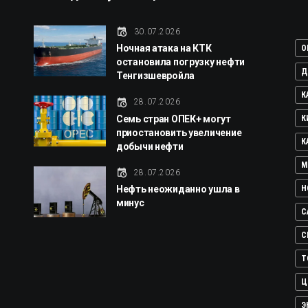
й
30.07.2026
Ночная атака на КТК
O
остановила погрузку нефти
Д
Тенгизшевройла
К
28.07.2026
Семь стран ОПЕК+ могут
К
приостановить увеличение
К
добычи нефти
М
28.07.2026
Нефть неожиданно ушла в
Н
минус
С
С
Т
Ц
Э