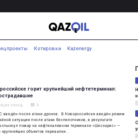
пецпроекты
Котировки
Kazenergy
российске горит крупнейший нефтетерминал:
Н
пострадавшие
н
сяцев назад
0
С введён после атаки дронов. В Новороссийске введён режим
йной ситуации после атаки беспилотников, в результате
С
 вспыхнул пожар на нефтеналивном терминале «Шесхарис» —
у
з крупнейших объектов перевалки…