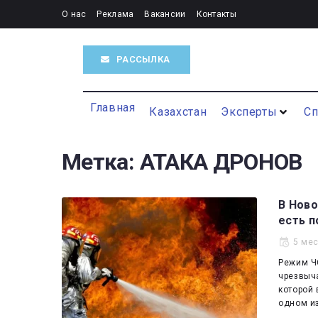
О нас
Реклама
Вакансии
Контакты
РАССЫЛКА
Главная
Казахстан
Эксперты
С
Метка:
АТАКА ДРОНОВ
В Ново
есть 
5 ме
Режим Ч
чрезвыча
которой
одном и