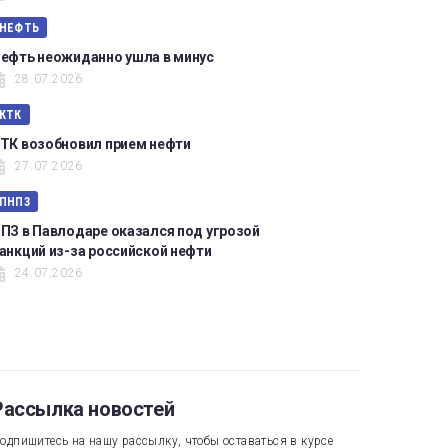
НЕФТЬ
ефть неожиданно ушла в минус
28.07.2026
КТК
ТК возобновил прием нефти
27.07.2026
ПНПЗ
ПЗ в Павлодаре оказался под угрозой
анкций из-за российской нефти
24.07.2026
Рассылка новостей
одпишитесь на нашу рассылку, чтобы оставаться в курсе