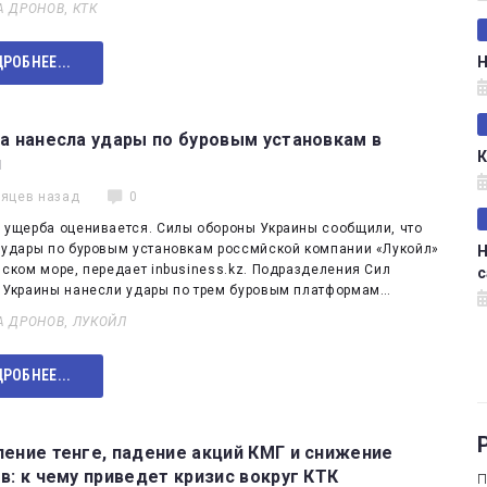
А ДРОНОВ
,
КТК
Н
РОБНЕЕ...
а нанесла удары по буровым установкам в
К
и
сяцев назад
0
 ущерба оценивается. Силы обороны Украины сообщили, что
 удары по буровым установкам россмйской компании «Лукойл»
Н
ском море, передает inbusiness.kz. Подразделения Сил
с
 Украины нанесли удары по трем буровым платформам…
А ДРОНОВ
,
ЛУКОЙЛ
РОБНЕЕ...
ение тенге, падение акций КМГ и снижение
в: к чему приведет кризис вокруг КТК
П