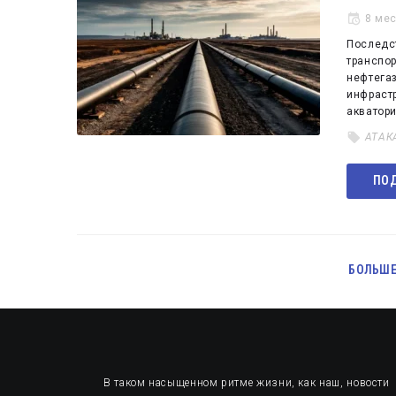
8 ме
Последст
транспор
нефтега
инфрастр
акватор
АТАК
ПОД
БОЛЬШЕ
В таком насыщенном ритме жизни, как наш, новости