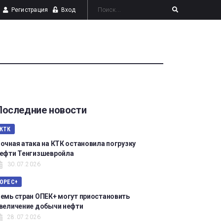
Регистрация
Вход
Последние новости
КТК
очная атака на КТК остановила погрузку
ефти Тенгизшевройла
30.07.2026
OPEC+
емь стран ОПЕК+ могут приостановить
величение добычи нефти
28.07.2026