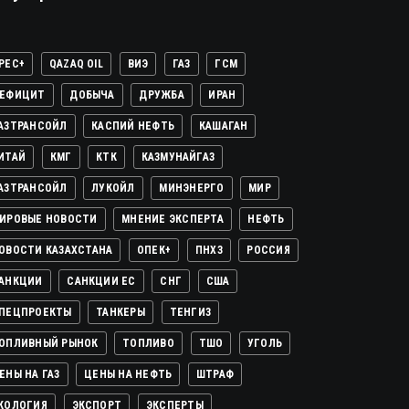
PEC+
QAZAQ OIL
ВИЭ
ГАЗ
ГСМ
ЕФИЦИТ
ДОБЫЧА
ДРУЖБА
ИРАН
АЗТРАНСОЙЛ
КАСПИЙ НЕФТЬ
КАШАГАН
ИТАЙ
КМГ
КТК
КАЗМУНАЙГАЗ
АЗТРАНСОЙЛ
ЛУКОЙЛ
МИНЭНЕРГО
МИР
ИРОВЫЕ НОВОСТИ
МНЕНИЕ ЭКСПЕРТА
НЕФТЬ
ОВОСТИ КАЗАХСТАНА
ОПЕК+
ПНХЗ
РОССИЯ
АНКЦИИ
САНКЦИИ ЕС
СНГ
США
ПЕЦПРОЕКТЫ
ТАНКЕРЫ
ТЕНГИЗ
ОПЛИВНЫЙ РЫНОК
ТОПЛИВО
ТШО
УГОЛЬ
ЕНЫ НА ГАЗ
ЦЕНЫ НА НЕФТЬ
ШТРАФ
КОЛОГИЯ
ЭКСПОРТ
ЭКСПЕРТЫ