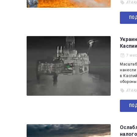
АТАК
ПОД
Украин
Каспи
7 ме
Масштаб
нанесли
в Каспий
обороны
АТАК
ПОД
Ослабл
налого