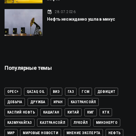
28.07.2026
Нефть неожиданно ушла в минус
Популярные темы
OPEC+
QAZAQ OIL
ВИЭ
ГАЗ
ГСМ
ДЕФИЦИТ
ДОБЫЧА
ДРУЖБА
ИРАН
КАЗТРАНСОЙЛ
КАСПИЙ НЕФТЬ
КАШАГАН
КИТАЙ
КМГ
КТК
КАЗМУНАЙГАЗ
КАЗТРАНСОЙЛ
ЛУКОЙЛ
МИНЭНЕРГО
МИР
МИРОВЫЕ НОВОСТИ
МНЕНИЕ ЭКСПЕРТА
НЕФТЬ