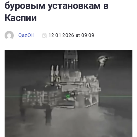
Эксперты
буровым установкам в
Каспии
Спецпроекты
QazOil
12.01.2026 at 09:09
Котировки
Kazenergy