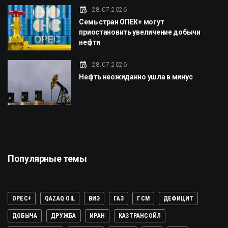
28.07.2026
Семь стран ОПЕК+ могут
приостановить увеличение добычи
нефти
28.07.2026
Нефть неожиданно ушла в минус
Популярные темы
OPEC+
QAZAQ OIL
ВИЭ
ГАЗ
ГСМ
ДЕФИЦИТ
ДОБЫЧА
ДРУЖБА
ИРАН
КАЗТРАНСОЙЛ