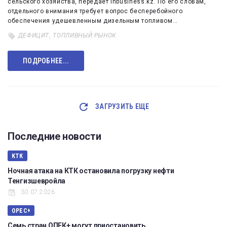
сельского хозяйства, передает inbusiness.kz. По его словам,
отдельного внимания требует вопрос бесперебойного
обеспечения удешевленным дизельным топливом…
ДЕФИЦИТ
,
ТОПЛИВНЫЙ РЫНОК
ПОДРОБНЕЕ...
ЗАГРУЗИТЬ ЕЩЕ
Последние новости
КТК
Ночная атака на КТК остановила погрузку нефти
Тенгизшевройла
30.07.2026
OPEC+
Семь стран ОПЕК+ могут приостановить