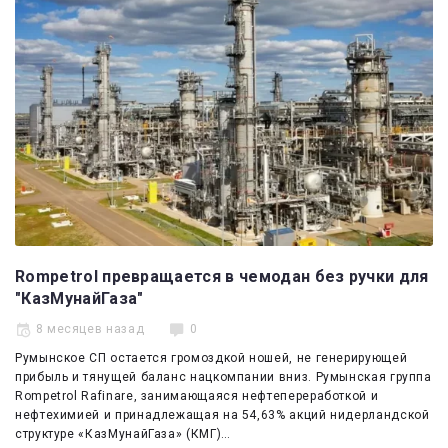
Эксперты
Спецпроекты
Котировки
Kazenergy
Rompetrol превращается в чемодан без ручки для
"КазМунайГаза"
8 месяцев назад
0
Румынское СП остается громоздкой ношей, не генерирующей
прибыль и тянущей баланс нацкомпании вниз. Румынская группа
Rompetrol Rafinare, занимающаяся нефтепереработкой и
нефтехимией и принадлежащая на 54,63% акций нидерландской
структуре «КазМунайГаза» (КМГ)…