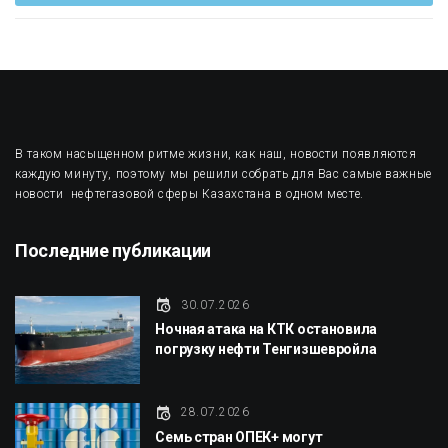
В таком насыщенном ритме жизни, как наш, новости появляются
каждую минуту, поэтому мы решили собрать для Вас самые важные
новости нефтегазовой сферы Казахстана в одном месте.
Последние публикации
30.07.2026
Ночная атака на КТК остановила
погрузку нефти Тенгизшевройла
28.07.2026
Семь стран ОПЕК+ могут