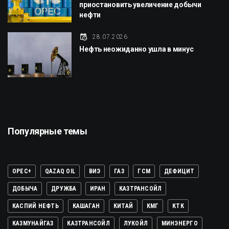
приостановить увеличение добычи
нефти
28.07.2026
Нефть неожиданно ушла в минус
Популярные темы
OPEC+
QAZAQ OIL
ВИЭ
ГАЗ
ГСМ
ДЕФИЦИТ
ДОБЫЧА
ДРУЖБА
ИРАН
КАЗТРАНСОЙЛ
КАСПИЙ НЕФТЬ
КАШАГАН
КИТАЙ
КМГ
КТК
КАЗМУНАЙГАЗ
КАЗТРАНСОЙЛ
ЛУКОЙЛ
МИНЭНЕРГО